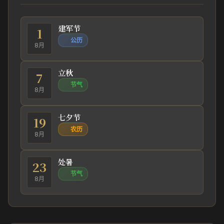
建军节
1
公历
8月
立秋
7
节气
8月
七夕节
19
农历
8月
处暑
23
节气
8月