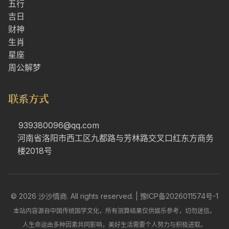
五行
吉日
财神
生肖
星座
周公解梦
联系方式
939380096@qq.com
河南省洛阳市西工区九都路与芳林路交叉口红东方商务
楼2018号
© 2026 沙沙情商. All rights reserved. |
豫ICP备2026011574号-1
本站内容源自中国传统国学文化，所有测算结果仅供娱乐参考，切勿迷信。
人生命运由多种因素共同影响，美好生活需要个人努力与积极进取。