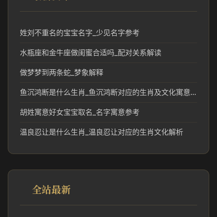
姓刘不重名的宝宝名字_少见名字参考
水瓶座和金牛座做闺蜜合适吗_配对关系解读
做梦梦到两条蛇_梦象解释
鱼沉鸿断是什么生肖_鱼沉鸿断对应的生肖及文化寓意解析
胡姓寓意好女宝宝取名_名字寓意参考
温良忍让是什么生肖_温良忍让对应的生肖文化解析
全站最新