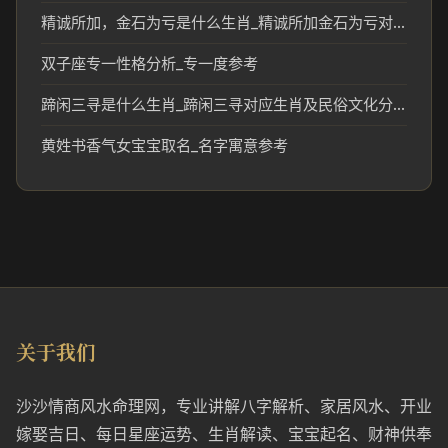
精诚所加，金石为亏是什么生肖_精诚所加金石为亏对应生肖解析
双子座专一性格分析_专一度参考
蹄闲三寻是什么生肖_蹄闲三寻对应生肖及民俗文化分析
黄姓书香气女宝宝取名_名字寓意参考
关于我们
沙沙情商风水命理网，专业讲解八字解析、家居风水、开业
嫁娶吉日、每日星座运势、生肖解读、宝宝起名、财神供奉