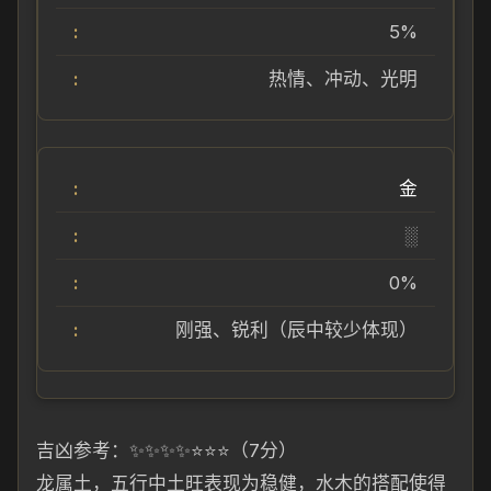
5%
热情、冲动、光明
金
░
0%
刚强、锐利（辰中较少体现）
吉凶参考：✨✨✨✨⭐⭐⭐（7分）
龙属土，五行中土旺表现为稳健，水木的搭配使得