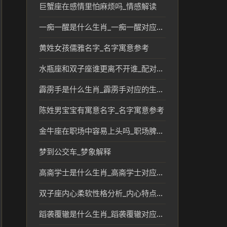
巨蟹座在感情里怕麻烦吗_情感解读
一痴一醒是什么生肖_一痴一醒对应的生肖文化解读
黄姓女孩儒雅名字_名字寓意参考
水瓶座和双子座谁更离不开谁_配对关系解读
霹雳手是什么生肖_霹雳手对应的生肖及传统文化解读
陈姓男宝宝有寓意名字_名字寓意参考
金牛座在职场中容易上头吗_职场脾气与情绪解析
梦到公交车_梦象解释
高斋学士是什么生肖_高斋学士对应的生肖文化解读
双子座内心柔软性格分析_内心特点解析
蹈袭覆辙是什么生肖_蹈袭覆辙对应的生肖含义解析