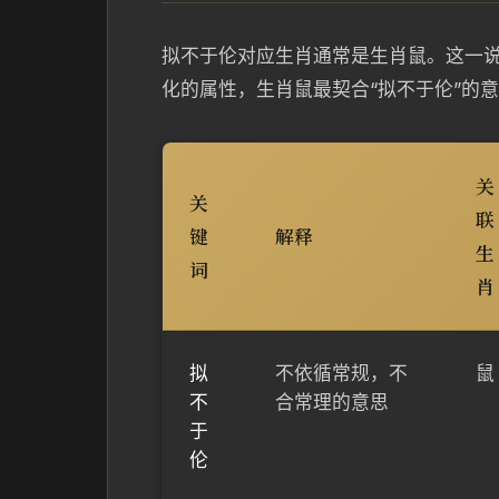
拟不于伦对应生肖通常是生肖鼠。这一说
化的属性，生肖鼠最契合“拟不于伦”的
关
关
联
键
解释
生
词
肖
拟
不依循常规，不
鼠
不
合常理的意思
于
伦