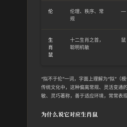
伦
伦理、秩序、常
—
规
生
十二生肖之首，
鼠
肖
聪明机敏
鼠
“拟不于伦”一词，字面上理解为“拟”（
传统文化中，这种偏离常规、灵活变通
敏、灵巧著称，善于适应环境，常常表
为什么说它对应生肖鼠