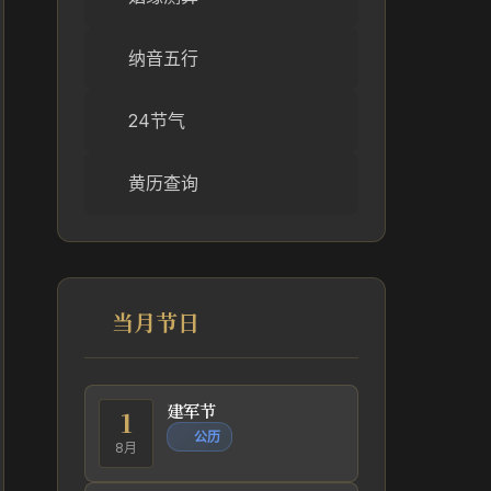
纳音五行
24节气
黄历查询
当月节日
建军节
1
公历
8月