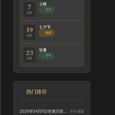
立秋
7
节气
8月
七夕节
19
农历
8月
处暑
23
节气
8月
热门推荐
2026年04月11日老黄历财神方位_财神方位与供奉讲究
370 阅读