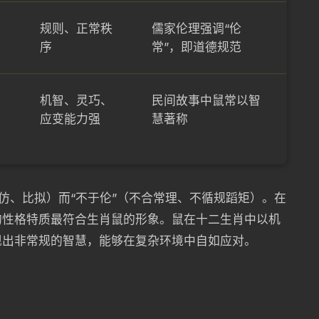
规则、正常秩
儒家伦理强调“伦
序
常”，即道德规范
机智、灵巧、
民间故事中鼠常以智
应变能力强
慧著称
模仿、比拟）而“不于伦”（不合常理、不循规蹈矩）。在
的性格特质最符合生肖鼠的形象。鼠在十二生肖中以机
现出非常规的智慧，能够在复杂环境中自如应对。