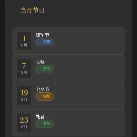
当月节日
建军节
1
公历
8月
立秋
7
节气
8月
七夕节
19
农历
8月
处暑
23
节气
8月