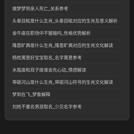
做梦梦到亲人死亡_关系参考
头晕目眩是什么生肖_头晕目眩对应的生肖及意义解析
金牛座在职场中不服输吗_性格优势解析
隆恩旷典是什么生肖_隆恩旷典对应的生肖文化解读
杨姓寓意好宝宝取名_名字寓意参考
水瓶座和双子座谁会先心动_情感解读
带砺河山是什么生肖_带砺河山符号的生肖文化解读
梦到在飞_梦象解释
刘姓不重名男孩取名_少见名字参考