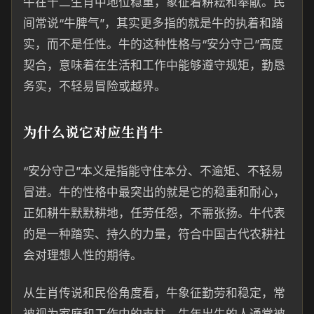
牛在十二生肖中地位稳重，象征着耕耘和奉献。民
间常说“牛脾气”，其实更多指的就是牛的执着和踏
实，而不是任性。牛的这种性格与“安分守己”高度
契合，意味着在生活和工作中能够遵守规矩，勤恳
务实，不轻易冒险或越界。
为什么说它对应生肖牛
“安分守己”本义是指能守住本分、不逾矩、不轻易
冒进。牛的性格中最突出的就是它的稳重和耐心，
正如耕牛默默耕地，任劳任怨，不需张扬。牛代表
的是一种踏实、持久的力量，符合中国古代农耕社
会对理想人性的期待。
从生肖传说和民俗角度看，牛象征勤劳和稳定，常