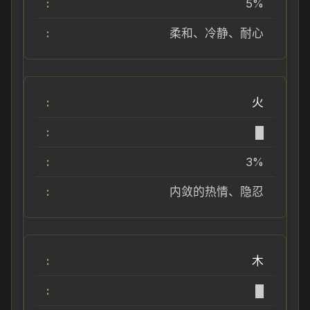
5%
柔和、冷静、耐心
火
█
3%
内敛的热情、隐忍
木
█