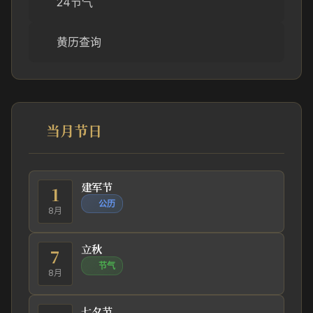
24节气
黄历查询
当月节日
建军节
1
公历
8月
立秋
7
节气
8月
七夕节