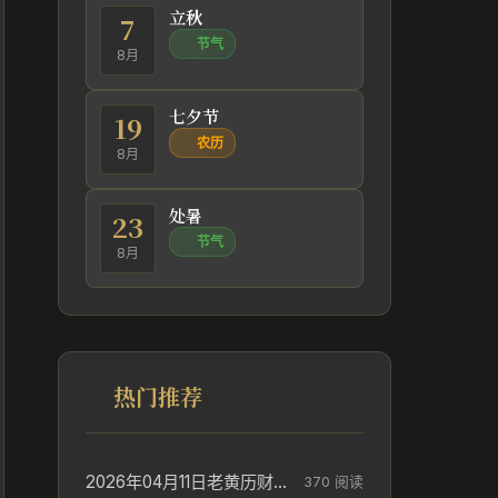
立秋
7
节气
8月
七夕节
19
农历
8月
处暑
23
节气
8月
热门推荐
2026年04月11日老黄历财神方位_财神方位与供奉讲究
370 阅读