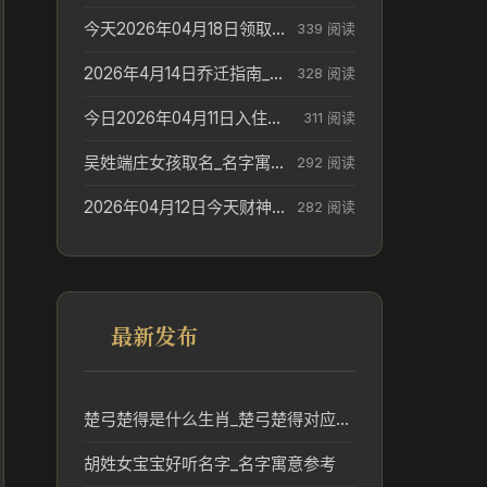
今天2026年04月18日领取结婚证老黄历不适合吗_领证日期参考
339 阅读
2026年4月14日乔迁指南_搬家择日参考
328 阅读
今日2026年04月11日入住新居老黄历不适宜吗_搬家择日参考
311 阅读
吴姓端庄女孩取名_名字寓意参考
292 阅读
2026年04月12日今天财神在哪个吉位_财神方位参考
282 阅读
最新发布
楚弓楚得是什么生肖_楚弓楚得对应生肖及文化解析
胡姓女宝宝好听名字_名字寓意参考