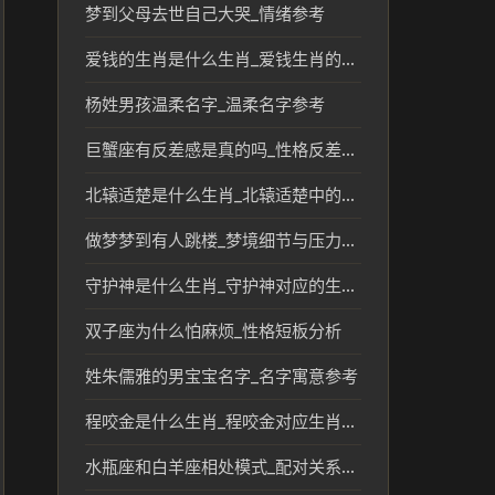
梦到父母去世自己大哭_情绪参考
爱钱的生肖是什么生肖_爱钱生肖的传统文化与性格分析
杨姓男孩温柔名字_温柔名字参考
巨蟹座有反差感是真的吗_性格反差解析
北辕适楚是什么生肖_北辕适楚中的生肖文化解读
做梦梦到有人跳楼_梦境细节与压力线索
守护神是什么生肖_守护神对应的生肖及传统文化解读
双子座为什么怕麻烦_性格短板分析
姓朱儒雅的男宝宝名字_名字寓意参考
程咬金是什么生肖_程咬金对应生肖及其文化解读
水瓶座和白羊座相处模式_配对关系解读