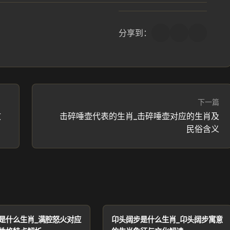
分享到：
下一篇
文
击碎唾壶代表的生肖_击碎唾壶对应的生肖及
民俗含义
是什么生肖_满腔怒火对应
卬头阔步是什么生肖_卬头阔步寓意