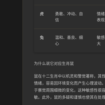
虎
勇敢、冲动、自
情绪
信
表现
兔
温和、善良、细
敏感
心
大
为什么说它对应生肖鼠
鼠在十二生肖中以机灵和警觉著称，其
情绪，容易因环境变化而产生心理波动
于察觉周围细微的变化，这种敏感性很
敏。此外，鼠的多疑和谨慎也使其在处