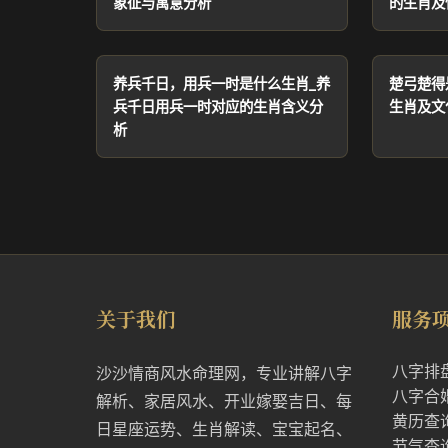
象征与寓意分析
的生肖及
养兵千日，用兵一时是什么生肖_养
楚弓楚得
兵千日用兵一时对应的生肖含义分
生肖及文
析
关于我们
服务
八字排
沙沙情商风水命理网，专业讲解八字
八字合
解析、家居风水、开业嫁娶吉日、每
黄历查
日星座运势、生肖解读、宝宝起名、
节气查