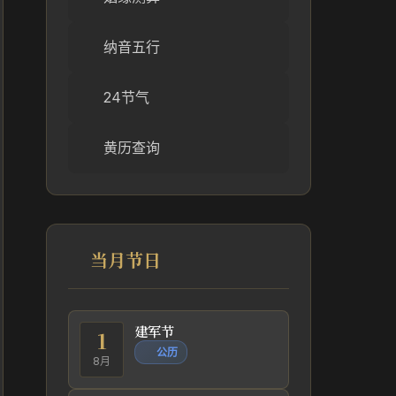
纳音五行
24节气
黄历查询
当月节日
建军节
1
公历
8月