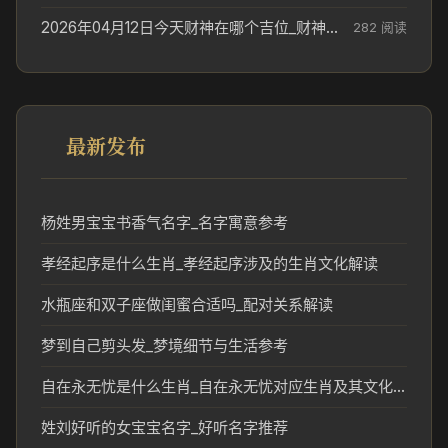
2026年04月12日今天财神在哪个吉位_财神方位参考
282 阅读
最新发布
杨姓男宝宝书香气名字_名字寓意参考
孝经起序是什么生肖_孝经起序涉及的生肖文化解读
水瓶座和双子座做闺蜜合适吗_配对关系解读
梦到自己剪头发_梦境细节与生活参考
自在永无忧是什么生肖_自在永无忧对应生肖及其文化含义解析
姓刘好听的女宝宝名字_好听名字推荐