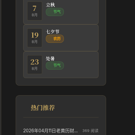
立秋
7
节气
8月
七夕节
19
农历
8月
处暑
23
节气
8月
热门推荐
2026年04月11日老黄历财神方位_财神方位与供奉讲究
369 阅读