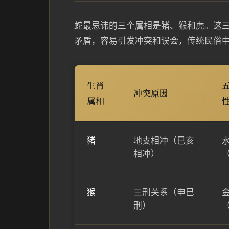
蛇最忌讳的三个属相是猪、猴和虎。这
矛盾，容易引发冲突和误会，传统民俗
生肖
冲突原因
属相
猪
地支相冲（巳亥
相冲）
猴
三刑关系（申巳
刑）