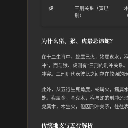
虎
三刑关系（寅巳
刑）
为什么猪、猴、虎最忌讳蛇？
在十二生肖中，蛇属巳火，猪属亥水，猴
冲”，而与猴、虎则有“三刑的刑冲关系
冲突。三刑则代表彼此之间存在较强的
此外，从五行生克角度，蛇属火，猪属
处。猴属金，金克木，猴与蛇的刑冲还
虎属木，木生火，但因刑冲关系，往往
传统地支与五行解析