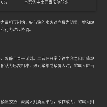
0%
本案例中土元素影响较少
的力量相互制约，蛇与猪的水火对立最为明显，猴和虎
格和行为难以协调。
警、冷静且善于谋划。二者在日常交往中容易因价值观
民俗认为巳亥相冲，遇到猪年或猪属人时，蛇属人应当
且稍显狡猾；虎属人则勇猛果断，敢作敢为。蛇属人则