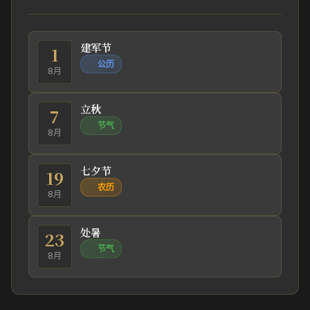
建军节
1
公历
8月
立秋
7
节气
8月
七夕节
19
农历
8月
处暑
23
节气
8月