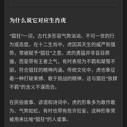
为什么说它对应生肖虎
“猖狂”一词，古代多形容气势汹汹、不可一世的行
为或态度。在十二生肖中，虎因其天生的威严和强
势，常被赋予“猖狂”之意。虎的勇猛并非盲目莽
撞，而是带有王者之气，有时表现为不羁和桀骜不
驯，符合猖狂的精神内涵。传统文化中，虎也象征
着一种打破束缚、敢于挑战的精神，这与猖狂“放肆
不羁”的含义不谋而合。
在民俗故事、谚语和诗词中，虎的形象多为敢作敢
为、气势如虹，有时也带有些许狂妄，这种形象常
被用来比喻“猖狂”的人或事。