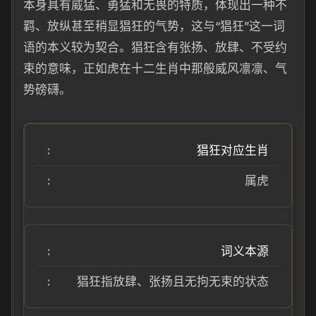
本身具有威猛、勇猛和无畏的特质，体现出一种不
羁、放纵甚至稍显猖狂的气势，这与“猖狂”这一词
语的本义较为契合。猖狂含有张扬、放肆、不受约
束的意味，正如虎在十二生肖中那般威风凛凛、气
势磅礴。
猖狂对应生肖
属虎
词义本源
猖狂指放肆、张扬且无拘无束的状态