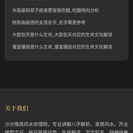
水瓶座和双子座谁更容易吃醋_吃醋倾向分析
姓陈高级感的女孩名字_名字寓意参考
大胆包天是什么生肖_大胆包天对应的生肖文化解读
戛釜撞翁是什么生肖_戛釜撞翁对应的生肖文化解读
关于我们
沙沙情商风水命理网，专业讲解八字解析、家居风水、开业
嫁娶吉日、每日星座运势、生肖解读、宝宝起名、财神供奉