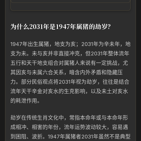
为什么2031年是1947年属猪的劫岁？
1947年出生属猪，地支为亥；2031年为辛未年，地
支为未。未与亥并非直接冲克，但2031年整体流年
五行和天干地支组合对属猪人来说有一定挑战，尤
其因亥与未属六合关系，暗含内外矛盾和隐藏压
力。部分民俗观点将2031年视为劫岁，往往是结合
流年天干辛金对亥水的生克影响，以及未土对亥水
的耗泄作用。
劫岁在传统生肖文化中，常指本命年或与本命年形
成相冲、相害的年份，流年运势波动较大，容易遇
到困阻、波折。1947年属猪者2031年虽然不是典型