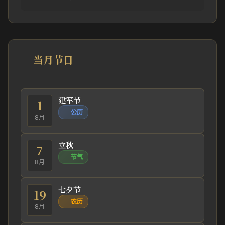
当月节日
建军节
1
公历
8月
立秋
7
节气
8月
七夕节
19
农历
8月