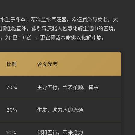
亥水生于冬季，寒冷且水气旺盛，象征润泽与柔顺。大
温顺性格互补，能引导属猪人智慧化解生活中的困境。
时，如“巳”（蛇），更宜佩戴本命佛以化解冲煞。
比例
含义参考
70%
主导五行，代表柔顺、智慧
20%
生发、助力水的流通
10%
调和五行，带来活力