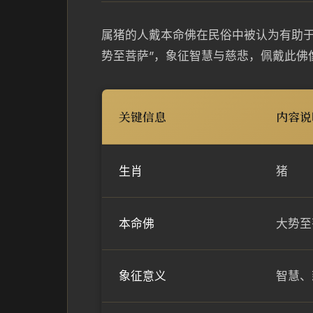
属猪的人戴本命佛在民俗中被认为有助于
势至菩萨”，象征智慧与慈悲，佩戴此佛
关键信息
内容说
生肖
猪
本命佛
大势至
象征意义
智慧、