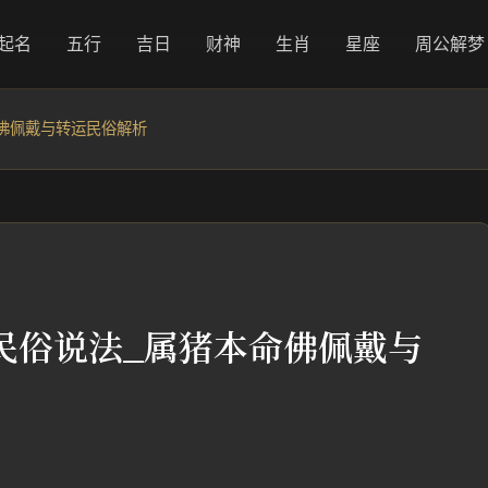
起名
五行
吉日
财神
生肖
星座
周公解梦
佛佩戴与转运民俗解析
民俗说法_属猪本命佛佩戴与