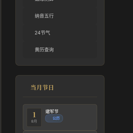
纳音五行
24节气
黄历查询
当月节日
建军节
1
公历
8月