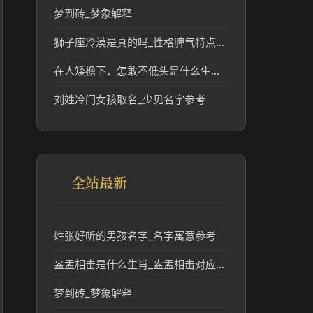
梦到砖_梦象解释
狮子座冷漠是真的吗_性格脾气特点解析
在人矮檐下，怎敢不低头是什么生肖_人在矮檐下低头对应的生肖含义解析
刘姓冷门女孩取名_少见名字参考
全站最新
姓张好听的男孩名字_名字寓意参考
盎盂相击是什么生肖_盎盂相击对应的生肖文化解读
梦到砖_梦象解释