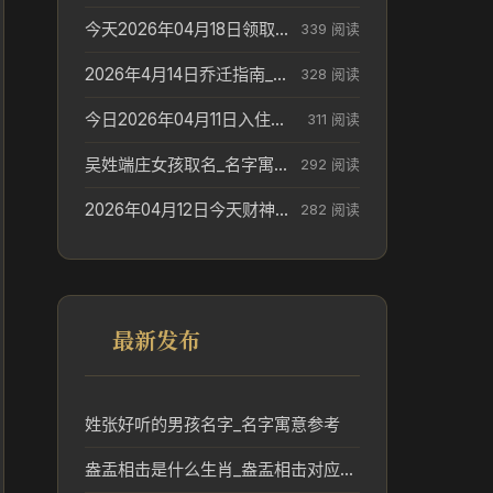
今天2026年04月18日领取结婚证老黄历不适合吗_领证日期参考
339 阅读
2026年4月14日乔迁指南_搬家择日参考
328 阅读
今日2026年04月11日入住新居老黄历不适宜吗_搬家择日参考
311 阅读
吴姓端庄女孩取名_名字寓意参考
292 阅读
2026年04月12日今天财神在哪个吉位_财神方位参考
282 阅读
最新发布
姓张好听的男孩名字_名字寓意参考
盎盂相击是什么生肖_盎盂相击对应的生肖文化解读