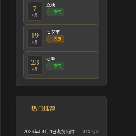
立秋
7
节气
8月
七夕节
19
农历
8月
处暑
23
节气
8月
热门推荐
2026年04月11日老黄历财神方位_财神方位与供奉讲究
370 阅读