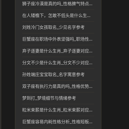
狮子座冷漠是真的吗_性格脾气特点解析
在人矮檐下，怎敢不低头是什么生肖_人在矮檐下低头对应的生肖含义解析
刘姓冷门女孩取名_少见名字参考
巨蟹座在职场中外表坚强吗_职场性格解析
弃子逐妻是什么生肖_弃子逐妻对应生肖及传统文化解读
分文不少是什么生肖_分文不少对应的生肖及文化解读
孙姓端庄宝宝取名_名字寓意参考
双子座有执行力是真的吗_性格优势解析
梦到打_梦境细节与情绪参考
粒米束薪是什么生肖_粒米束薪对应的生肖文化解读
巨蟹座容易内耗性格分析_性格短板分析