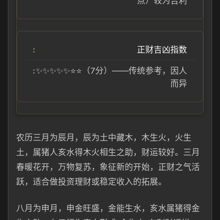
点）较为吉利
正财吉凶指数
✨✨✨✨✨⭐⭐（7分）——传统参考，因人
而异
农历三月为辰月，辰为土中藏木，木生火，火生
土，属猪人亥水得木火相生之助，财运较好。三月
春暖花开，万物复苏，象征新的开始，正财之气活
跃，适合做投资理财或稳定收入的拓展。
八月为申月，申金旺盛，金能生水，亥水属猪得金