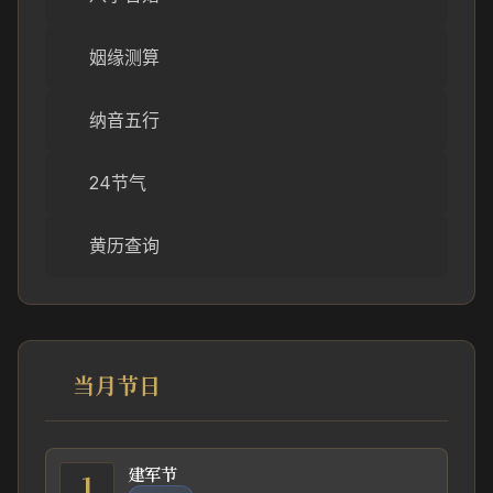
姻缘测算
纳音五行
24节气
黄历查询
当月节日
建军节
1