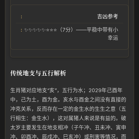
吉凶参考
✨✨✨✨✨⭐⭐⭐（7分）——平稳中带有小
幸运
传统地支与五行解析
生肖猪对应地支“亥”，五行为水；2029年己酉年
中，己为土，酉为金。亥水与酉金之间没有直接的
冲克关系，反而存在一定的金生水的生生之意（五
行相生：金生水），这对属猪人来说是有益的。破
太岁主要发生在地支相冲（子午冲、丑未冲、寅申
冲、卯酉冲、辰戌冲、巳亥冲）或刑害等情况，而