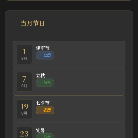
当月节日
建军节
1
公历
8月
立秋
7
节气
8月
七夕节
19
农历
8月
处暑
23
节气