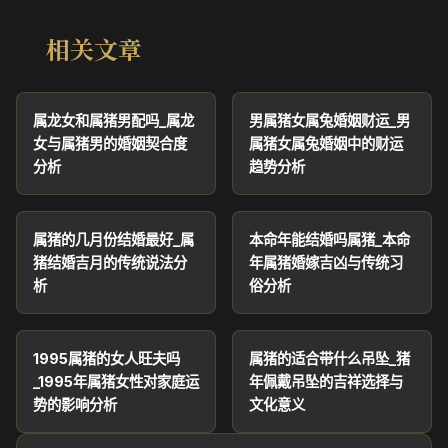
相关文章
属龙女和属猪男配吗_属龙
男属猪女属兔婚姻财运_男
女与属猪男的婚姻契合度
属猪女属兔婚姻中的财运
分析
趋势分析
属猪的几月份结婚最好_属
本命年能结婚吗属猪_本命
猪结婚吉月的传统说法分
年属猪婚嫁吉凶与传统习
析
俗分析
1995属猪的女人旺夫吗
属猪的适合带什么吊坠_猪
_1995年属猪女性对家庭运
年佩戴吊坠的吉祥选择与
势的影响分析
文化意义