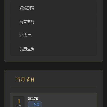
姻缘测算
纳音五行
24节气
黄历查询
当月节日
建军节
1
公历
8月