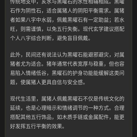
传统地支中，亥水与黑曜石的水性相辅相成。黑曜
石作为阴性石，适合属猪人的阴阳平衡需求。属猪
者如果八字中水弱，佩戴黑曜石有一定助益；若水
旺，则需谨慎，以免五行失衡。现代玄学建议搭配
个人八字综合判断，避免盲目佩戴。
此外，民间还有说法认为黑曜石能避邪避灾，对属
猪者尤为适合。猪年通常代表宽厚与稳重，但也容
易陷入情绪低谷，黑曜石的护身功能能缓解这类问
题，使属猪人更具自信与安全感。
现代生活里，属猪人佩戴黑曜石不仅是传统文化的
延续，也是心理暗示和情绪调节的一种方式。合理
搭配其他五行饰品，如木质手链或金属配件，能更
好发挥五行平衡的效果。