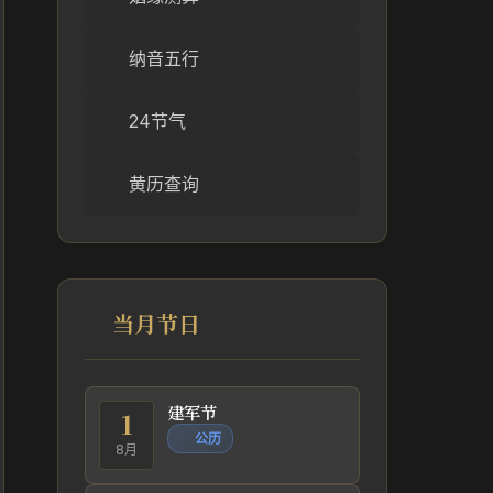
纳音五行
24节气
黄历查询
当月节日
建军节
1
公历
8月