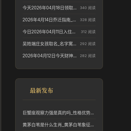
今天2026年04月18日领取结婚证老黄历不适合吗_领证日期参考
340 阅读
2026年4月14日乔迁指南_搬家择日参考
328 阅读
今日2026年04月11日入住新居老黄历不适宜吗_搬家择日参考
312 阅读
吴姓端庄女孩取名_名字寓意参考
292 阅读
2026年04月12日今天财神在哪个吉位_财神方位参考
282 阅读
最新发布
巨蟹座观察力强是真的吗_性格优势解析
黄茅白苇是什么生肖_黄茅白苇象征的生肖文化解读