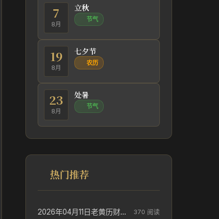
立秋
7
节气
8月
七夕节
19
农历
8月
处暑
23
节气
8月
热门推荐
2026年04月11日老黄历财神方位_财神方位与供奉讲究
370 阅读