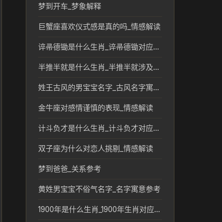
梦到开车_梦象解释
巨蟹座喜欢仪式感是真的吗_情感解读
谇帚德锄是什么生肖_谇帚德锄对应的生肖文化解读
半推半就是什么生肖_半推半就涉及的生肖含义与文化解读
姓王古风的男宝宝名字_古风名字寓意解析
金牛座对感情谨慎的表现_情感解读
计斗负才是什么生肖_计斗负才对应的生肖及文化解读
双子座为什么对恋人挑剔_情感解读
梦到爸爸_关系参考
黄姓男宝宝不俗气名字_名字寓意参考
1900年是什么生肖_1900年生肖对应及传统文化解读