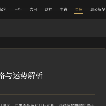
起名
五行
吉日
财神
生肖
星座
周公解梦
性格与运势解析
实且坚定，注重责任感和目标实现。摩羯座的守护星是土