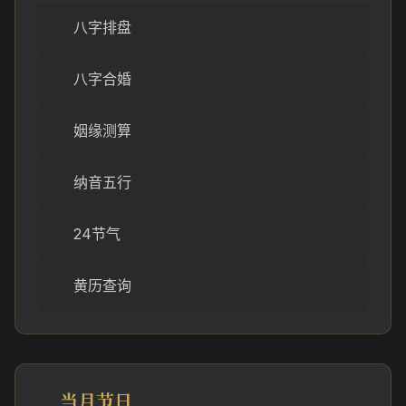
八字排盘
八字合婚
姻缘测算
纳音五行
24节气
黄历查询
当月节日