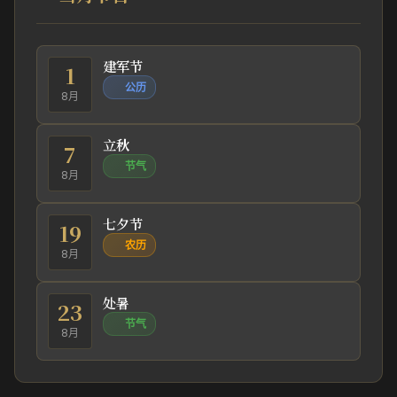
建军节
1
公历
8月
立秋
7
节气
8月
七夕节
19
农历
8月
处暑
23
节气
8月