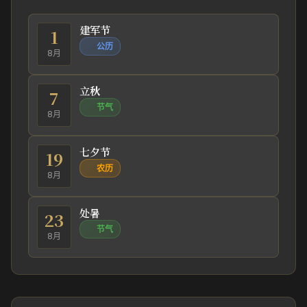
建军节
1
公历
8月
立秋
7
节气
8月
七夕节
19
农历
8月
处暑
23
节气
8月