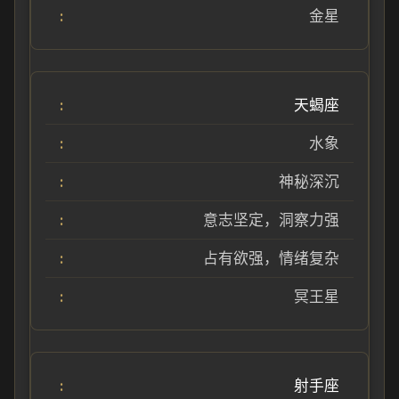
金星
天蝎座
水象
神秘深沉
意志坚定，洞察力强
占有欲强，情绪复杂
冥王星
射手座