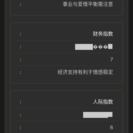
事业与爱情平衡需注意
财务指数
█████���▉
7
经济支持有利于情感稳定
人际指数
███████▉
8