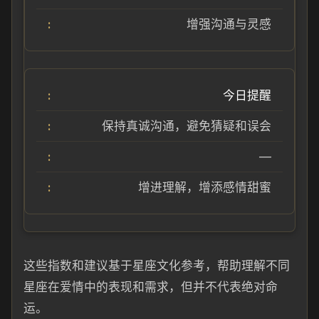
增强沟通与灵感
今日提醒
保持真诚沟通，避免猜疑和误会
—
增进理解，增添感情甜蜜
这些指数和建议基于星座文化参考，帮助理解不同
星座在爱情中的表现和需求，但并不代表绝对命
运。