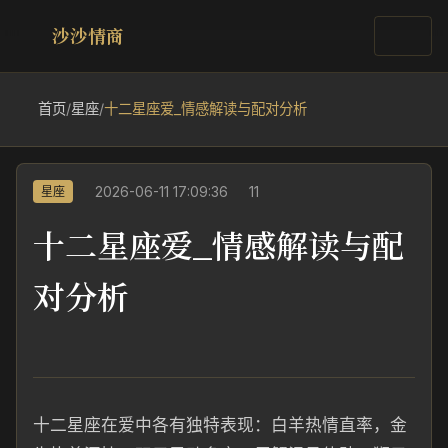
沙沙情商
首页
/
星座
/
十二星座爱_情感解读与配对分析
2026-06-11 17:09:36
11
星座
十二星座爱_情感解读与配
对分析
十二星座在爱中各有独特表现：白羊热情直率，金