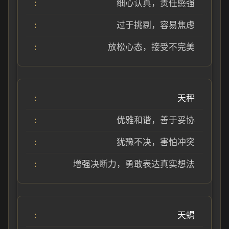
细心认真，责任感强
过于挑剔，容易焦虑
放松心态，接受不完美
天秤
优雅和谐，善于妥协
犹豫不决，害怕冲突
增强决断力，勇敢表达真实想法
天蝎