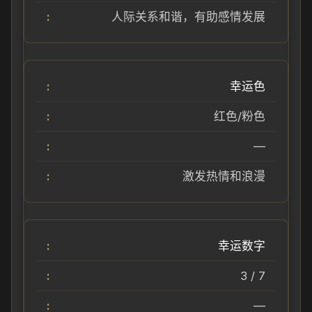
人际关系和谐，有助感情发展
幸运色
红色/粉色
—
激发热情和浪漫
幸运数字
3 / 7
—