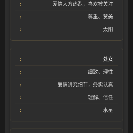
爱情大方热烈，喜欢被关注
尊重、赞美
太阳
处女
细致、理性
爱情讲究细节，务实认真
理解、信任
水星