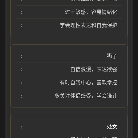
过于敏感，容易情绪化
学会理性表达和自我保护
狮子
自信浪漫，表达欲强
有时自我中心，喜欢掌控
多关注伴侣感受，学会谦让
处女