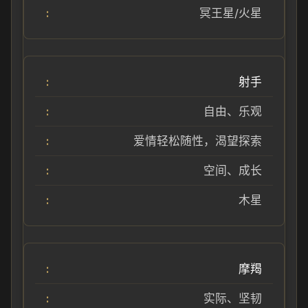
冥王星/火星
射手
自由、乐观
爱情轻松随性，渴望探索
空间、成长
木星
摩羯
实际、坚韧