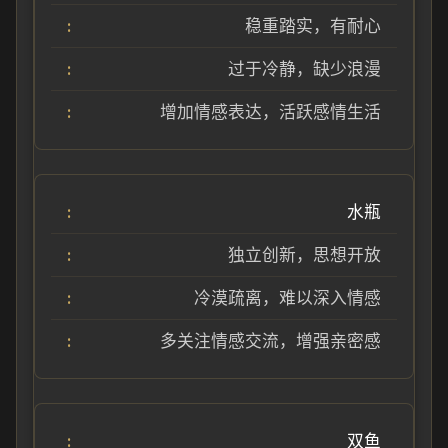
稳重踏实，有耐心
过于冷静，缺少浪漫
增加情感表达，活跃感情生活
水瓶
独立创新，思想开放
冷漠疏离，难以深入情感
多关注情感交流，增强亲密感
双鱼