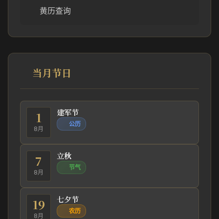
黄历查询
当月节日
建军节
1
公历
8月
立秋
7
节气
8月
七夕节
19
农历
8月