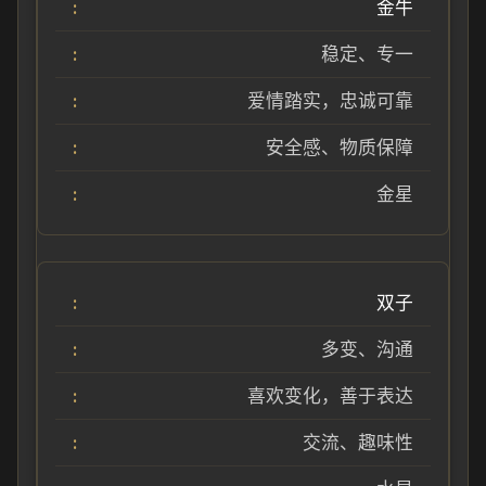
金牛
稳定、专一
爱情踏实，忠诚可靠
安全感、物质保障
金星
双子
多变、沟通
喜欢变化，善于表达
交流、趣味性