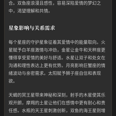
合。双鱼座浪漫且感性，容易深陷爱情的梦幻之
中，渴望理解和共情。
星象影响与关系需求
每个星座的守护星象征着其爱情中的能量取向。火
星赋予白羊座激情与冲劲，金星让金牛和天秤座更
懂得享受爱情的美好与舒适。水星让双子和处女在
沟通和理性表达上更有优势。月亮影响巨蟹座的情
绪波动与亲密需求。太阳赋予狮子座自信和表现
欲。
天蝎的冥王星带来神秘和深刻，射手的木星使其乐
观开朗，摩羯的土星让他们在感情中更有耐心和责
任感。水瓶的天王星刺激创新，双鱼的海王星则增